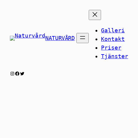
Hoppa
till
innehåll
Galleri
NATURVÅRD
Kontakt
Priser
Tjänster
Instagram
Facebook
Twitter